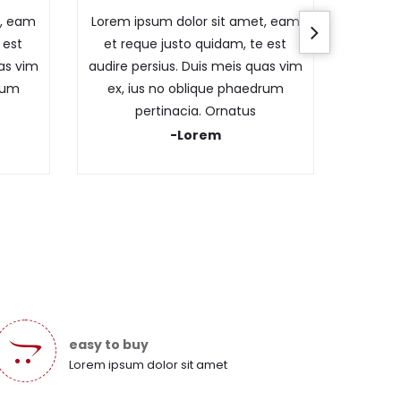
t, eam
Lorem ipsum dolor sit amet, eam
 est
et reque justo quidam, te est
uas vim
audire persius. Duis meis quas vim
drum
ex, ius no oblique phaedrum
pertinacia. Ornatus
-Lorem
easy to buy
Lorem ipsum dolor sit amet