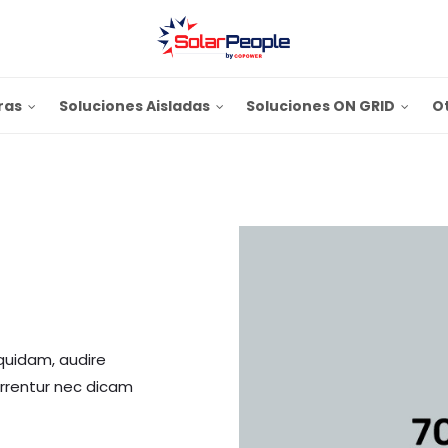
ras
Soluciones Aisladas
Soluciones ON GRID
O
quidam, audire
errentur nec dicam