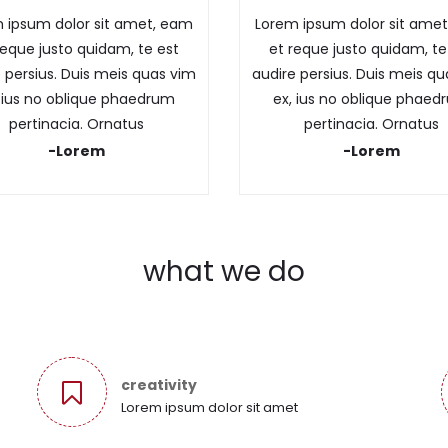
 ipsum dolor sit amet, eam
Lorem ipsum dolor sit ame
reque justo quidam, te est
et reque justo quidam, te
 persius. Duis meis quas vim
audire persius. Duis meis q
 ius no oblique phaedrum
ex, ius no oblique phae
pertinacia. Ornatus
pertinacia. Ornatus
-Lorem
-Lorem
what we do
creativity
Lorem ipsum dolor sit amet