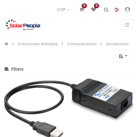
Mostrar
0
0
COP
opciones
Mostrar
categorías
Soluciones Aisladas
Comunicación
Accesorios
Filters