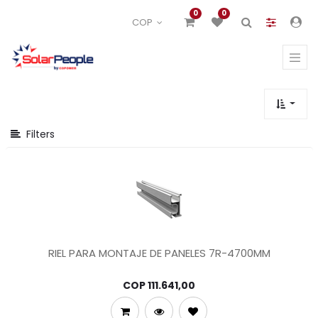
Mostrar
0
0
COP
opciones
Mostrar
categorías
Filters
RIEL PARA MONTAJE DE PANELES 7R-4700MM
COP
111.641,00